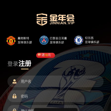
送
18
元
注册
登录